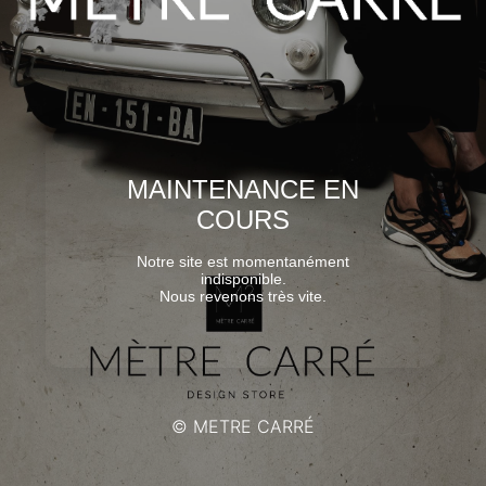
MAINTENANCE EN
COURS
Notre site est momentanément
indisponible.
Nous revenons très vite.
© METRE CARRÉ