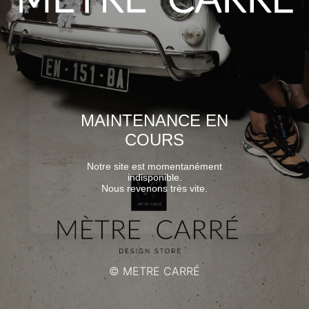
MAINTENANCE EN
COURS
Notre site est momentanément
indisponible.
Nous revenons très vite.
© METRE CARRÉ