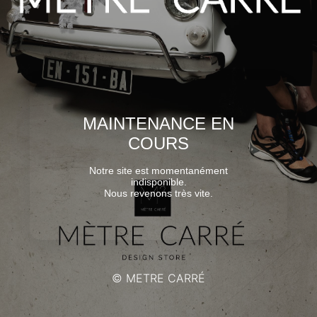
MAINTENANCE EN
COURS
Notre site est momentanément
indisponible.
Nous revenons très vite.
© METRE CARRÉ