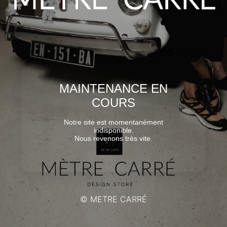
MAINTENANCE EN
COURS
Notre site est momentanément
indisponible.
Nous revenons très vite.
© METRE CARRÉ