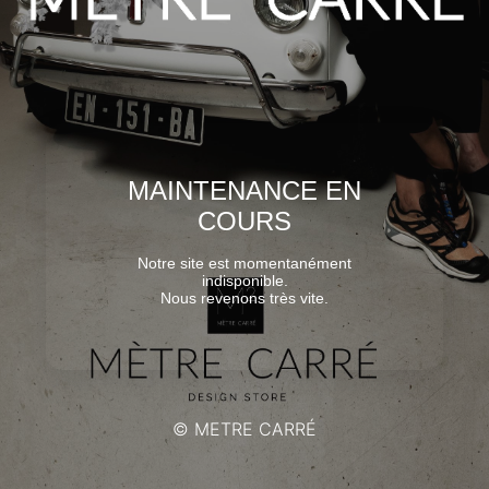
MAINTENANCE EN
COURS
Notre site est momentanément
indisponible.
Nous revenons très vite.
© METRE CARRÉ