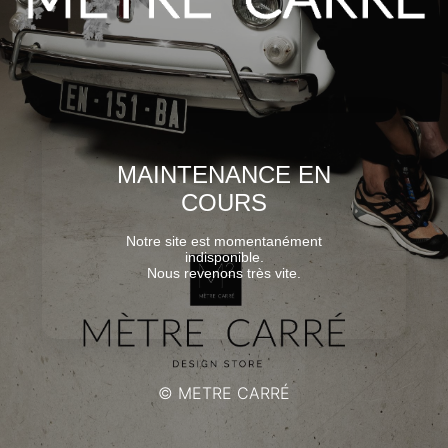
MAINTENANCE EN
COURS
Notre site est momentanément
indisponible.
Nous revenons très vite.
© METRE CARRÉ